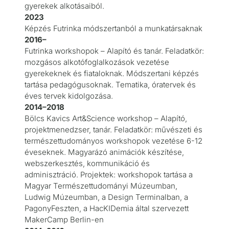
gyerekek alkotásaiból.
2023
Képzés Futrinka módszertanból a munkatársaknak
2016–
Futrinka workshopok – Alapító és tanár. Feladatkör:
mozgásos alkotófoglalkozások vezetése
gyerekeknek és fiataloknak. Módszertani képzés
tartása pedagógusoknak. Tematika, óratervek és
éves tervek kidolgozása.
2014–2018
Bölcs Kavics Art&Science workshop – Alapító,
projektmenedzser, tanár. Feladatkör: művészeti és
természettudományos workshopok vezetése 6-12
éveseknek. Magyarázó animációk készítése,
webszerkesztés, kommunikáció és
adminisztráció. Projektek: workshopok tartása a
Magyar Természettudományi Múzeumban,
Ludwig Múzeumban, a Design Terminalban, a
PagonyFeszten, a HacKIDemia által szervezett
MakerCamp Berlin-en