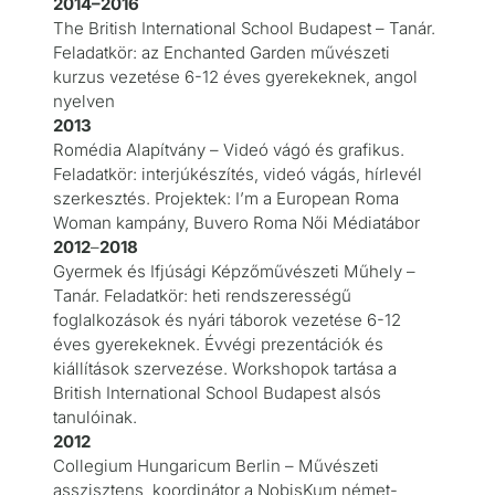
2014–2016
The British International School Budapest – Tanár.
Feladatkör: az Enchanted Garden művészeti
kurzus vezetése 6-12 éves gyerekeknek, angol
nyelven
2013
Romédia Alapítvány – Videó vágó és grafikus.
Feladatkör: interjúkészítés, videó vágás, hírlevél
szerkesztés. Projektek: I’m a European Roma
Woman kampány, Buvero Roma Női Médiatábor
2012
–
2018
Gyermek és Ifjúsági Képzőművészeti Műhely –
Tanár. Feladatkör: heti rendszerességű
foglalkozások és nyári táborok vezetése 6-12
éves gyerekeknek. Évvégi prezentációk és
kiállítások szervezése. Workshopok tartása a
British International School Budapest alsós
tanulóinak.
2012
Collegium Hungaricum Berlin – Művészeti
asszisztens, koordinátor a NobisKum német-