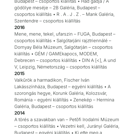
Budapest – csoportos kiállítás • Had gadja / A
gödölye meséje – 2B Galéria, Budapest –
csoportos kiállítás • R . A . J . Z . – Mank Galéria,
Szentendre – csoportos kiállítás
2016
Mene, mene, tekel, ufarszin – FUGA, Budapest –
csoportos kiállítás • Salgótarjáni rajztriennálé –
Dornyay Béla Múzeum, Salgótarján – csoportos
kiállítás • GÉM / GAMEkapocs, MODEM,
Debrecen – csoportos kiállítás • DIN A [<], A und
V, Leipzig, Németország – csoportos kiállítás
2015
Valkűrök a harmadikon, Fischer Iván
Lakásszínháza, Budapest – egyéni kiállítás • A
szorongás hegye, Korunk Galéria, Kolozsvár,
Románia – egyéni kiállítás • Zenekép – Hermina
Galéria, Budapest – csoportos kiállítás
2014
A törés a szavakban van – Petőfi Irodalmi Múzeum
– csoportos kiállítás • Vezetni kell, Jurányi Galéria,
Budapest – egyéni kiállítás • Ki ette meg a