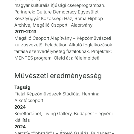
magyar kultúrális ifjúsági csereprogramban.
Partnerek: Culture Democracy Egyesület,
Kesztyűgyár Közösségi Ház, Roma Hiphop
Archive, Megálló Csoport Alapítvány
2011–2013
Megálló Csoport Alapítvány – Képzőművészeti
kurzusvezető Feladatkör: Alkotó foglalkozások
tartása szenvedélybeteg fiataloknak. Projektek:
MENTES program, Öleld át a félelmeidet!
Művészeti eredményesség
Tagság
Fiatal Képzőművészek Stúdiója, Hermina
Alkotócsoport
2024
Kerettörténet, Living Gallery, Budapest – egyéni
kiállítás
2024
Narratív többszörös – Átkelő Galéria, Budapest –