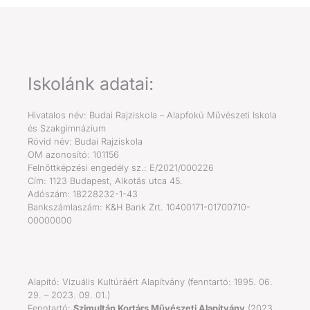
Iskolánk adatai:
Hivatalos név: Budai Rajziskola – Alapfokú Művészeti Iskola
és Szakgimnázium
Rövid név: Budai Rajziskola
OM azonosító: 101156
Felnőttképzési engedély sz.: E/2021/000226
Cím: 1123 Budapest, Alkotás utca 45.
Adószám: 18228232-1-43
Bankszámlaszám: K&H Bank Zrt. 10400171-01700710-
00000000
Alapító: Vizuális Kultúráért Alapítvány (fenntartó: 1995. 06.
29. – 2023. 09. 01.)
Fenntartó:
Szimultán Kortárs Művészeti Alapítvány
(2023.