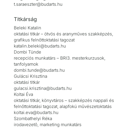
t.saraeszter@budarts.hu
Titkárság
Beleki Katalin
oktatási titkár – ötvös és aranyműves szakképzés,
grafikus felnőttoktatási tagozat
katalin.beleki@budarts.hu
Dombi Tünde
recepciós munkatárs – BRI3. mesterkurzusok,
tanfolyamok
dombi.tunde@budarts.hu
Gulácsi Krisztina
oktatási titkár
gulacsi.krisztina@budarts.hu
Koltai Éva
oktatási titkár, könyvtáros – szakképzés nappali és
felnőttoktatási tagozat, alapfokú művészetoktatás
koltai.eva@budarts.hu
Szombathelyi Réka
irodavezető, marketing munkatárs