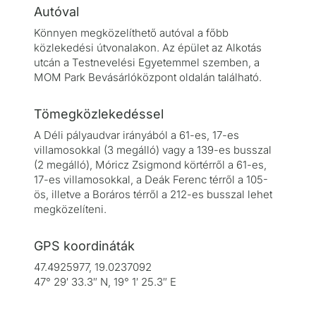
Autóval
Könnyen megközelíthető autóval a főbb
közlekedési útvonalakon. Az épület az Alkotás
utcán a Testnevelési Egyetemmel szemben, a
MOM Park Bevásárlóközpont oldalán található.
Tömegközlekedéssel
A Déli pályaudvar irányából a 61-es, 17-es
villamosokkal (3 megálló) vagy a 139-es busszal
(2 megálló), Móricz Zsigmond körtérről a 61-es,
17-es villamosokkal, a Deák Ferenc térről a 105-
ös, illetve a Boráros térről a 212-es busszal lehet
megközelíteni.
GPS koordináták
47.4925977, 19.0237092
47° 29′ 33.3″ N, 19° 1′ 25.3″ E