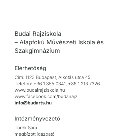
Budai Rajziskola
– Alapfokú Művészeti Iskola és
Szakgimnázium
Elérhetőség
Cím: 1123 Budapest, Alkotás utca 45.
Telefon: +36 1 355 0341, +36 1 213 7326
www.budairajziskola.hu
www.facebook.com/budairajz
info@budarts.hu
Intézményvezető
Török Sára
megbízott igazgató