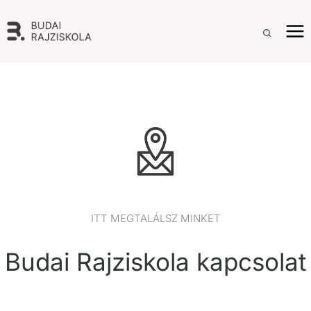
Skip
to
content
ITT MEGTALÁLSZ MINKET
Budai Rajziskola kapcsolat