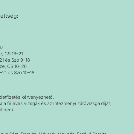
ettség:
17
ze, CS 16–21
–21 és Szo 9–18
Sze, CS 16–20
5–21 és Szo 10–18
szletfizetés kérvényezhető.
a a féléves vizsgák és az intézményi záróvizsga díját,
át nem.