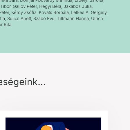
nka Sára, Domján-Udvardy Melinda, Erdélyi Sarolta,
ibor, Gallov Péter, Hegyi Béla, Jakabos Júlia,
ter, Kérdy Zsófia, Kováts Borbála, Lelkes A. Gergely,
ia, Sulics Anett, Szabó Evu, Tillmann Hanna, Ulrich
or Rita
keségeink…