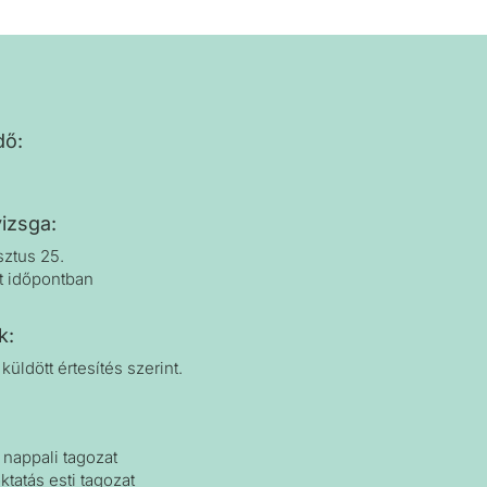
dő:
izsga:
sztus 25.
tt időpontban
ak:
küldött értesítés szerint.
nappali tagozat
ktatás esti tagozat