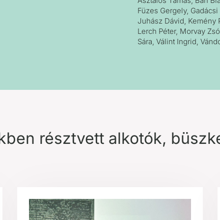
Asztalos Tamás, Bán Bla
Füzes Gergely, Gadácsi T
Juhász Dávid, Kemény Pé
Lerch Péter, Morvay Zsóf
Sára, Válint Ingrid, Vánd
ben résztvett alkotók, büsz