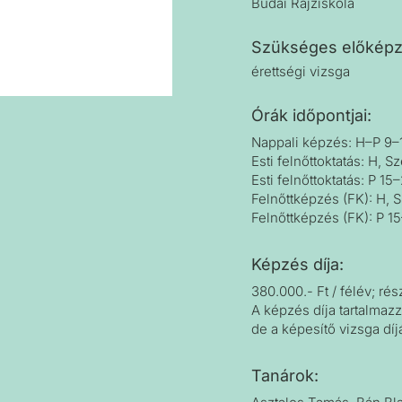
Budai Rajziskola
Szükséges előképz
érettségi vizsga
Órák időpontjai:
Nappali képzés: H–P 9–
Esti felnőttoktatás: H, S
Esti felnőttoktatás: P 15
Felnőttképzés (FK): H, 
Felnőttképzés (FK): P 1
Képzés díja:
380.000.- Ft / félév; ré
A képzés díja tartalmazz
de a képesítő vizsga díj
Tanárok
: