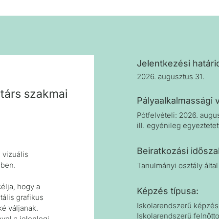
Jelentkezési határi
2026. augusztus 31.
társ szakmai
Pályaalkalmassági v
Pótfelvételi: 2026. augu
ill. egyénileg egyeztete
Beiratkozási idősz
 vizuális
gben.
Tanulmányi osztály által 
élja, hogy a
Képzés típusa:
tális grafikus
Iskolarendszerű képzés 
é váljanak.
Iskolarendszerű felnőtto
vel a jelenlegi