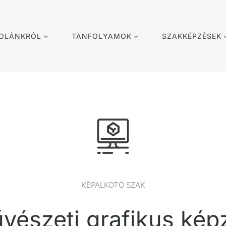
KOLÁNKRÓL
TANFOLYAMOK
SZAKKÉPZÉSEK
KÉPALKOTÓ SZAK
vészeti grafikus kép