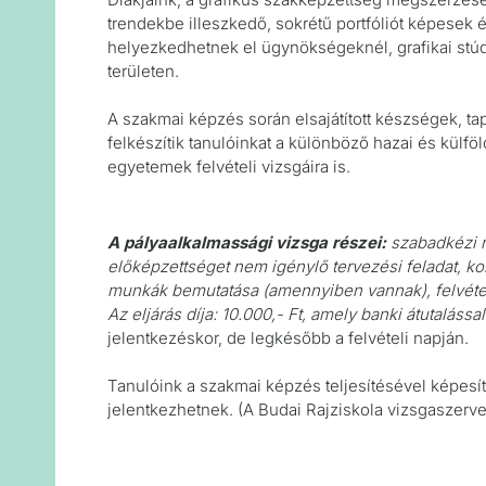
trendekbe illeszkedő, sokrétű portfóliót képesek é
helyezkedhetnek el ügynökségeknél, grafikai stúd
területen.
A szakmai képzés során elsajátított készségek, ta
felkészítik tanulóinkat a különböző hazai és külfö
egyetemek felvételi vizsgáira is.
A pályaalkalmassági vizsga részei:
szabadkézi r
előképzettséget nem igénylő tervezési feladat, ko
munkák bemutatása (amennyiben vannak), felvétel
Az eljárás díja: 10.000,- Ft, amely banki átutalássa
jelentkezéskor, de legkésőbb a felvételi napján.
Tanulóink a szakmai képzés teljesítésével képesít
jelentkezhetnek. (A Budai Rajziskola vizsgaszerve