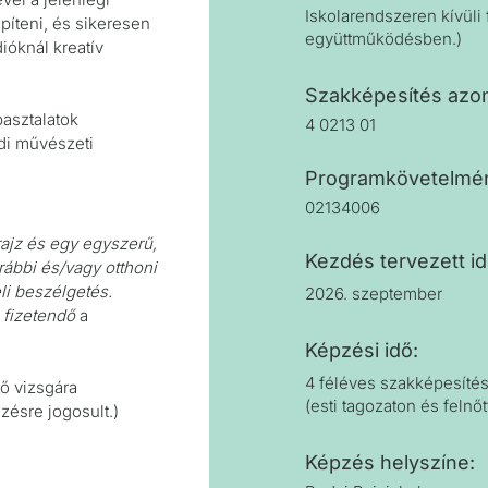
Iskolarendszeren kívüli
píteni, és sikeresen
együttműködésben.)
ióknál kreatív
Szakképesítés azo
pasztalatok
4 0213 01
ldi művészeti
Programkövetelmén
02134006
ajz és egy egyszerű,
Kezdés tervezett i
rábbi és/vagy otthoni
i beszélgetés.
2026. szeptember
l fizetendő
a
Képzési idő:
4 féléves szakképesíté
ő vizsgára
(esti tagozaton és felnő
zésre jogosult.)
Képzés helyszíne: