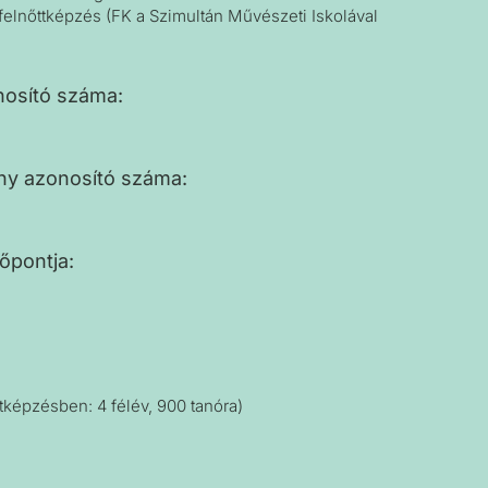
 felnőttképzés (FK a Szimultán Művészeti Iskolával
nosító száma:
y azonosító száma:
dőpontja:
s
ttképzésben: 4 félév, 900 tanóra)