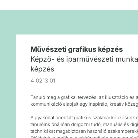
Művészeti grafikus képzés
Képző- és iparművészeti munka
képzés
4 0213 01
Tanuld meg a grafikai tervezés, az illusztráció és a
kommunikáció alapjait egy inspiráló, kreatív köze
A gyakorlat orientált grafikus szakmai képzésünk c
tanulóink önállóan dolgozni tudó, manuális és digi
technikákat magabiztosan használó szakemberekk
Diákjaink, a grafikus szakképzettség megszerzésé