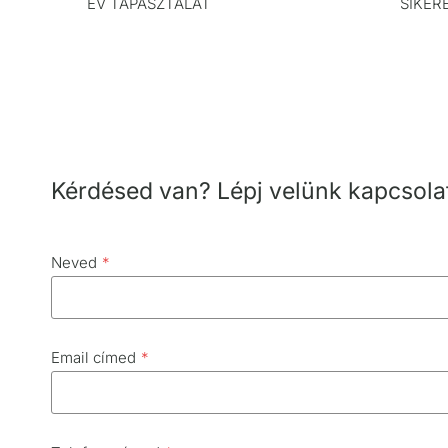
ÉV TAPASZTALAT
SIKER
0
0
+
Kérdésed van? Lépj velünk kapcsola
Neved
*
Email címed
*