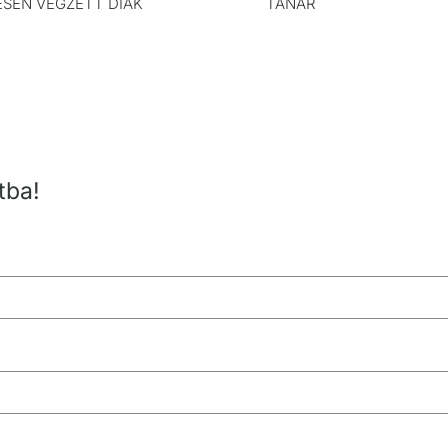
ESEN VÉGZETT DIÁK
TANÁR
tba!