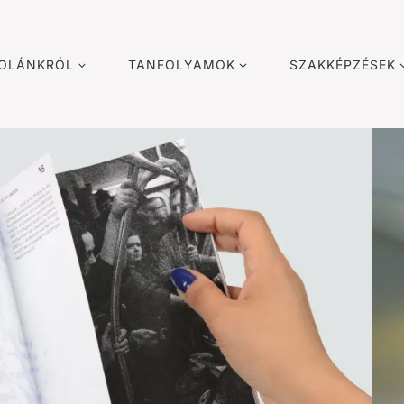
KOLÁNKRÓL
TANFOLYAMOK
SZAKKÉPZÉSEK
udaiba!
 művészeti
őbb, hogy
apatába!