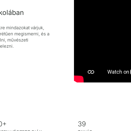
skolában
re mindazokat várjuk,
krétűen megismerni, és a
lni, művészeti
elezni.
3
0+
39
9