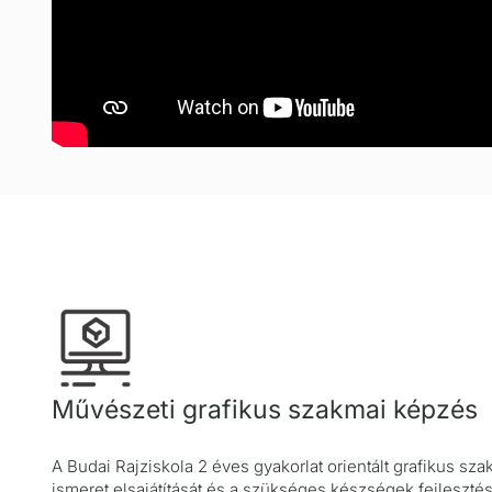
Művészeti grafikus szakmai képzés
A Budai Rajziskola 2 éves gyakorlat orientált grafikus sz
ismeret elsajátítását és a szükséges készségek fejlesztés