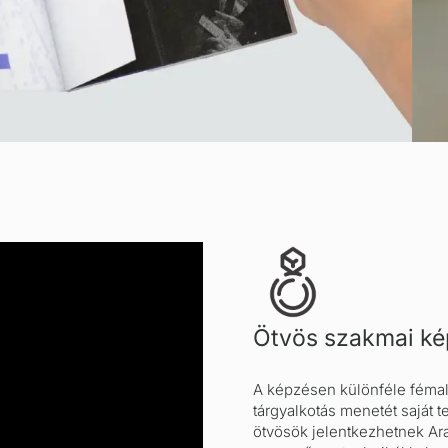
vetően.
Ötvös szakmai ké
A képzésen különféle fémal
tárgyalkotás menetét saját t
ötvösök jelentkezhetnek A