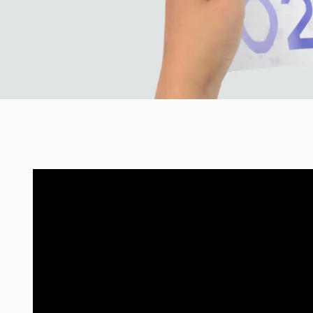
Várunk az érettségit kö