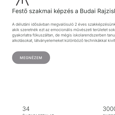
Festő szakmai képzés a Budai Rajzi
A délutáni idősávban megvalósuló 2 éves szakképzésünk
akik szeretnék ezt az emocionális művészeti területet so
gyakorlatra fókuszáltan, de mégis iskolarendszerben tanu
alkotásokat, látványelemeket különböző technikákkal kivit
MEGNÉZEM
3
3
34
300
4
0