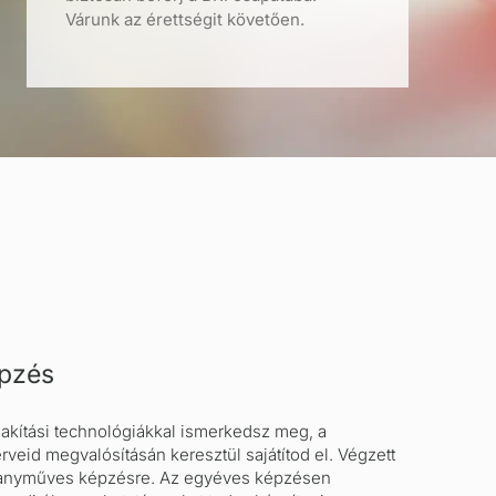
pzés
akítási technológiákkal ismerkedsz meg, a
erveid megvalósításán keresztül sajátítod el. Végzett
ranyműves képzésre. Az egyéves képzésen