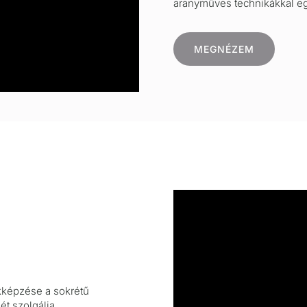
aranyműves technikákkal egy
MEGNÉZEM
akképzése a sokrétű
ét szolgálja.