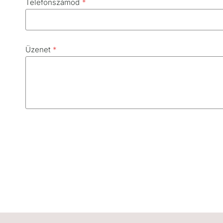
Telefonszámod
*
Üzenet
*