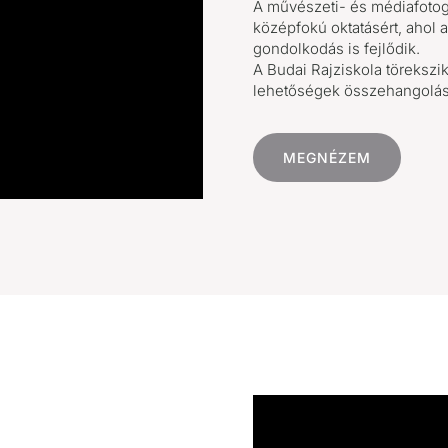
A művészeti- és médiafotog
középfokú oktatásért, ahol az
gondolkodás is fejlődik.
A Budai Rajziskola törekszi
lehetőségek összehangolásár
MEGNÉZEM