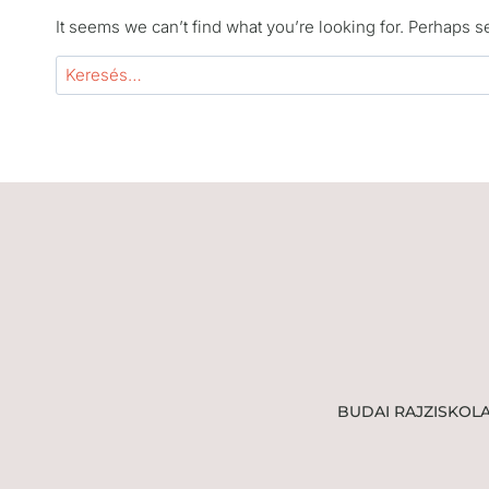
It seems we can’t find what you’re looking for. Perhaps s
Keresés:
BUDAI RAJZISKOL